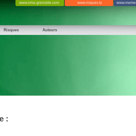
www.irma-grenoble.com
www.risques.tv
www.memen
Risques
Auteurs
e :