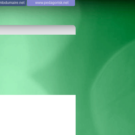
todumaire.net
www.pedagorisk.net