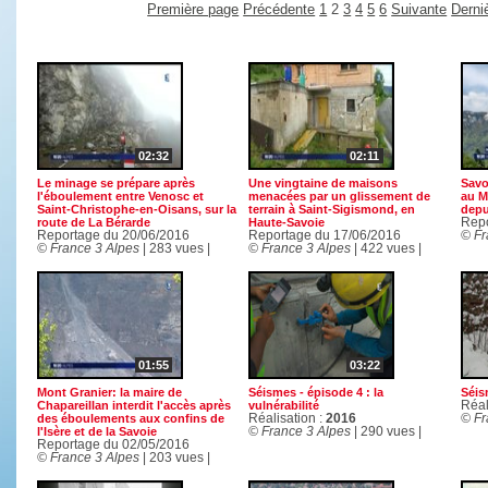
Première page
Précédente
1
2
3
4
5
6
Suivante
Derni
02:32
02:11
Le minage se prépare après
Une vingtaine de maisons
Savo
l'éboulement entre Venosc et
menacées par un glissement de
au M
Saint-Christophe-en-Oisans, sur la
terrain à Saint-Sigismond, en
depu
route de La Bérarde
Haute-Savoie
Repo
Reportage du 20/06/2016
Reportage du 17/06/2016
© Fr
© France 3 Alpes
| 283 vues |
© France 3 Alpes
| 422 vues |
01:55
03:22
Mont Granier: la maire de
Séismes - épisode 4 : la
Séis
Chapareillan interdit l'accès après
vulnérabilité
Réal
des éboulements aux confins de
Réalisation :
2016
© Fr
l'Isère et de la Savoie
© France 3 Alpes
| 290 vues |
Reportage du 02/05/2016
© France 3 Alpes
| 203 vues |