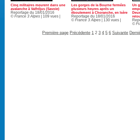
Cinq militaires meurent dans une
Les gorges de la Bourne fermées
Un g
avalanche à Valfréjus (Savoie)
plusieurs heures après un
empo
Reportage du 18/01/2016
éboulement à Choranche, en Isère
Deux
© France 3 Alpes
| 109 vues |
Reportage du 18/01/2016
retou
© France 3 Alpes
| 130 vues |
Repo
© Fr
Première page
Précédente
1
2
3
4
5
6
Suivante
Derni