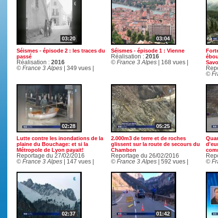
03:20
03:04
Séismes - épisode 2 : les traces du
Séismes - épisode 1 : Vienne
Fort
passé
Réalisation :
2016
ébou
Réalisation :
2016
© France 3 Alpes
| 168 vues |
Savo
© France 3 Alpes
| 349 vues |
Repo
© Fr
02:28
05:25
Lutte contre les inondations de la
2.000m3 de terre et de roches
Quan
plaine du Bouchage: et si la
glissent sur la route de secours du
d'eu
Métropole de Lyon payait!
Chambon
comm
Reportage du 27/02/2016
Reportage du 26/02/2016
Repo
© France 3 Alpes
| 147 vues |
© France 3 Alpes
| 592 vues |
© Fr
02:37
01:42