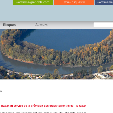
www.irma-grenoble.com
www.risques.tv
www.memen
Risques
Auteurs
éo
 Radar au service de la prévision des crues torrentielles - le radar
.