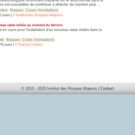
météorologique récemment implanté sur le Moucherotte dans le
rs est susceptible de contribuer à détecter de manière plus ...
ntion
Risques :
Crues / Inondations
56 vues |
© Institut des Risques Majeurs
veau radar météo au sommet du Vercors
t en cours pour l'installation d'un nouveau radar météo dans le
ité
Risques :
Crues / Inondations
178 vues |
© France 3 Alpes
© 2010 - 2020 Institut des Risques Majeurs |
Contact