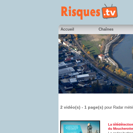
Accueil
Chaînes
2 vidéo(s) - 1 page(s)
pour Radar mét
La télédétection
du Moucherotte