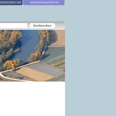
todumaire.net
www.pedagorisk.net