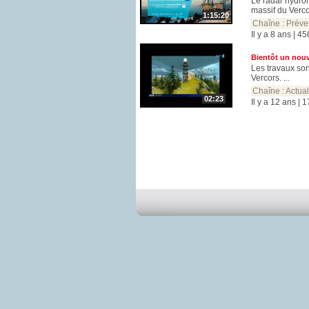
Le radar hydro
massif du Verco
1:15:20
Chaîne :
Préve
Il y a 8 ans | 4
Bientôt un nou
Les travaux son
Vercors. ...
Chaîne :
Actual
02:23
Il y a 12 ans | 