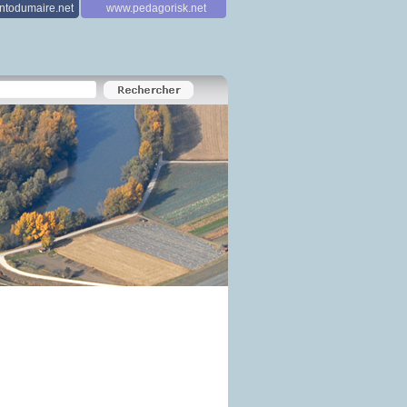
todumaire.net
www.pedagorisk.net