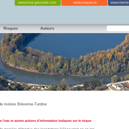
www.irma-grenoble.com
www.risques.tv
www.memen
Risques
Auteurs
e rivières Brévenne-Turdine
 l'eau et autres actions d'information ludiques sur le risque