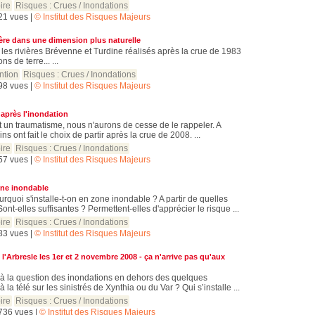
ire
Risques :
Crues / Inondations
321 vues |
© Institut des Risques Majeurs
vière dans une dimension plus naturelle
 les rivières Brévenne et Turdine réalisés après la crue de 1983
s de terre... ...
ntion
Risques :
Crues / Inondations
298 vues |
© Institut des Risques Majeurs
 après l'inondation
t un traumatisme, nous n'aurons de cesse de le rappeler. A
ains ont fait le choix de partir après la crue de 2008. ...
ire
Risques :
Crues / Inondations
457 vues |
© Institut des Risques Majeurs
zone inondable
quoi s'installe-t-on en zone inondable ? A partir de quelles
ont-elles suffisantes ? Permettent-elles d'apprécier le risque ...
ire
Risques :
Crues / Inondations
583 vues |
© Institut des Risques Majeurs
l'Arbresle les 1er et 2 novembre 2008 - ça n'arrive pas qu'aux
 à la question des inondations en dehors des quelques
 la télé sur les sinistrés de Xynthia ou du Var ? Qui s’installe ...
ire
Risques :
Crues / Inondations
6736 vues |
© Institut des Risques Majeurs