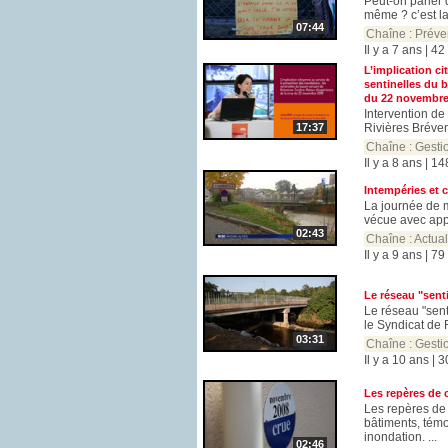
Peut-on parler 
même ? c’est la 
07:44
Chaîne :
Préve
Il y a 7 ans | 4
L’implication ci
sentinelles du 
du 22 novembre
Intervention d
17:37
Rivières Brévenn
Chaîne :
Gesti
Il y a 8 ans | 1
Intempéries et 
La journée de m
vécue avec appr
02:43
Chaîne :
Actual
Il y a 9 ans | 7
Le réseau "sent
Le réseau "sent
le Syndicat de 
03:31
Chaîne :
Gesti
Il y a 10 ans | 
Les repères de 
Les repères de
bâtiments, témo
inondation. ...
02:46