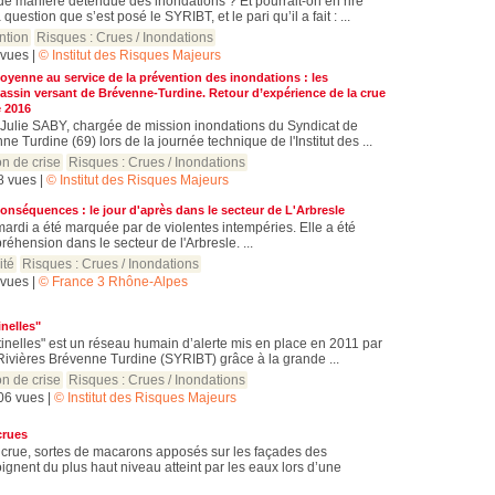
de manière détendue des inondations ? Et pourrait-on en rire
question que s’est posé le SYRIBT, et le pari qu’il a fait : ...
ntion
Risques :
Crues / Inondations
2 vues |
© Institut des Risques Majeurs
toyenne au service de la prévention des inondations : les
bassin versant de Brévenne-Turdine. Retour d’expérience de la crue
 2016
e Julie SABY, chargée de mission inondations du Syndicat de
e Turdine (69) lors de la journée technique de l'Institut des ...
on de crise
Risques :
Crues / Inondations
48 vues |
© Institut des Risques Majeurs
conséquences : le jour d'après dans le secteur de L'Arbresle
ardi a été marquée par de violentes intempéries. Elle a été
éhension dans le secteur de l'Arbresle. ...
ité
Risques :
Crues / Inondations
9 vues |
© France 3 Rhône-Alpes
inelles"
inelles" est un réseau humain d’alerte mis en place en 2011 par
Rivières Brévenne Turdine (SYRIBT) grâce à la grande ...
on de crise
Risques :
Crues / Inondations
306 vues |
© Institut des Risques Majeurs
crues
 crue, sortes de macarons apposés sur les façades des
ignent du plus haut niveau atteint par les eaux lors d’une