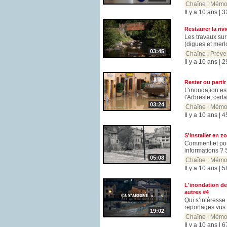
Chaîne :
Mémo
Il y a 10 ans | 
Restaurer la ri
Les travaux sur
(digues et merlon
03:45
Chaîne :
Préve
Il y a 10 ans | 
Rester ou partir
L'inondation es
l'Arbresle, cert
03:24
Chaîne :
Mémo
Il y a 10 ans | 
S'Installer en 
Comment et pour
informations ? S
05:08
Chaîne :
Mémo
Il y a 10 ans | 
L'inondation de 
autres #4
Qui s’intéresse
reportages vus à
19:02
Chaîne :
Mémo
Il y a 10 ans | 