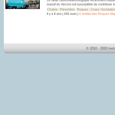
Le radar hydrométéorologique récemment implant
massif du Vercors est susceptible de contribuer à
1:15:20
Chaîne :
Prévention
Risques :
Crues / Inondati
Il y a 8 ans | 456 vues |
© Institut des Risques Ma
© 2010 - 2020 Inst