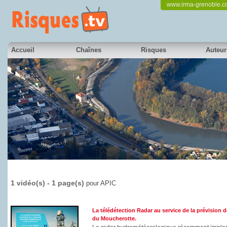
www.irma-grenoble.
Accueil
Chaînes
Risques
Auteur
1 vidéo(s) - 1 page(s)
pour APIC
La télédétection Radar au service de la prévision de
du Moucherotte.