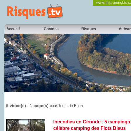
www.irma-grenoble.
Accueil
Chaînes
Risques
Auteur
9 vidéo(s) - 1 page(s)
pour Teste-de-Buch
Incendies en Gironde : 5 campings d
célèbre camping des Flots Bleus