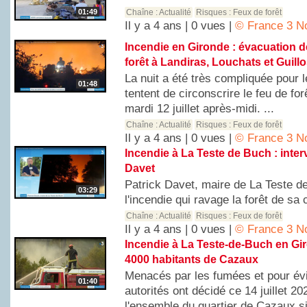
01:49
Chaîne :
Actualité
Risques :
Feux de forêt
Il y a 4 ans | 0 vues |
© France 3 No
Incendie en Gironde : évacuation de
forêt à Landiras, Louchats et Guill
La nuit a été très compliquée pour 
01:48
tentent de circonscrire le feu de for
mardi 12 juillet après-midi. ...
Chaîne :
Actualité
Risques :
Feux de forêt
Il y a 4 ans | 0 vues |
© France 3 No
Incendie à La Teste de Buch : inter
Davet
Patrick Davet, maire de La Teste d
03:29
l'incendie qui ravage la forêt de sa
Chaîne :
Actualité
Risques :
Feux de forêt
Il y a 4 ans | 0 vues |
© France 3 No
Incendie à La Teste-de-Buch en Gi
4000 habitants de Cazaux
Menacés par les fumées et pour évit
01:40
autorités ont décidé ce 14 juillet 2
l'ensemble du quartier de Cazaux sit