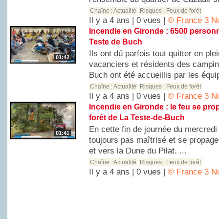
Chaîne :
Actualité
Risques :
Feux de forêt
Il y a 4 ans | 0 vues |
© France 3 No
Incendie en Gironde : 6500 person
Teste de Buch
Ils ont dû parfois tout quitter en ple
01:42
vacanciers et résidents des campin
Buch ont été accueillis par les équip
Chaîne :
Actualité
Risques :
Feux de forêt
Il y a 4 ans | 0 vues |
© France 3 No
Incendie en Gironde : le feu se pro
forêt de La Teste-de-Buch
En cette fin de journée du mercredi 13
01:41
toujours pas maîtrisé et se propageai
et vers la Dune du Pilat. ...
Chaîne :
Actualité
Risques :
Feux de forêt
Il y a 4 ans | 0 vues |
© France 3 No