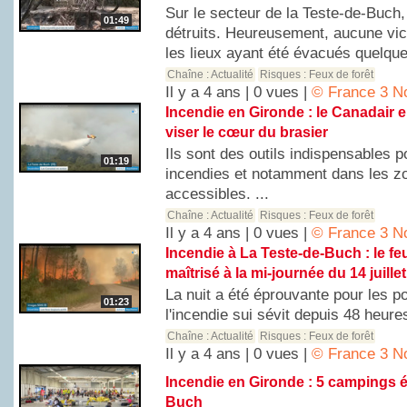
Sur le secteur de la Teste-de-Buch
01:49
détruits. Heureusement, aucune vict
les lieux ayant été évacués quelques
Chaîne :
Actualité
Risques :
Feux de forêt
Il y a 4 ans | 0 vues |
© France 3 No
Incendie en Gironde : le Canadair 
viser le cœur du brasier
Ils sont des outils indispensables po
01:19
incendies et notamment dans les z
accessibles. ...
Chaîne :
Actualité
Risques :
Feux de forêt
Il y a 4 ans | 0 vues |
© France 3 No
Incendie à La Teste-de-Buch : le fe
maîtrisé à la mi-journée du 14 juillet
La nuit a été éprouvante pour les p
01:23
l'incendie sui sévit depuis 48 heures
Chaîne :
Actualité
Risques :
Feux de forêt
Il y a 4 ans | 0 vues |
© France 3 No
Incendie en Gironde : 5 campings é
Buch