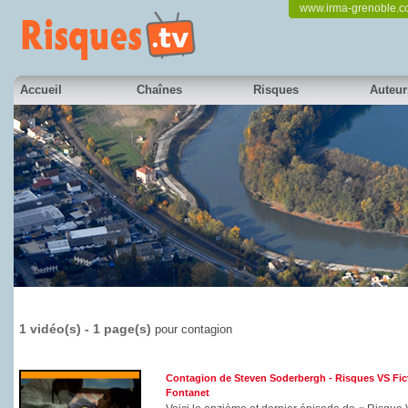
www.irma-grenoble.
Accueil
Chaînes
Risques
Auteur
1 vidéo(s) - 1 page(s)
pour contagion
Contagion de Steven Soderbergh - Risques VS Fic
Fontanet