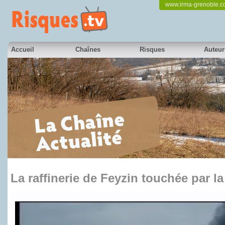
www.irma-grenoble.
Accueil
Chaînes
Risques
Auteur
La raffinerie de Feyzin touchée par l
en partenariat avec France 3 Alpes