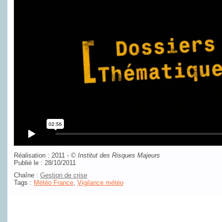
Réalisation : 2011 -
©
Institut des Risques Majeurs
Publié le : 28/10/2011
Chaîne :
Gestion de crise
Tags :
Météo France
,
Vigilance météo