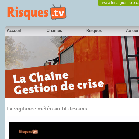
www.irma-grenoble.
Accueil
Chaînes
Risques
Auteur
La vigilance météo au fil des ans