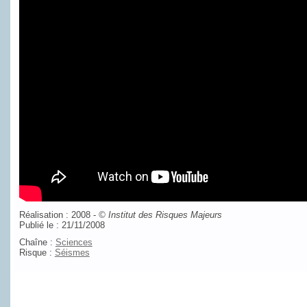
Réalisation : 2008 -
©
Institut des Risques Majeurs
Publié le : 21/11/2008
Chaîne :
Sciences
Risque :
Séismes