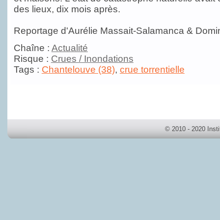
des lieux, dix mois après.
Reportage d'Aurélie Massait-Salamanca & Domi
Chaîne :
Actualité
Risque :
Crues / Inondations
Tags :
Chantelouve (38)
,
crue torrentielle
© 2010 - 2020 Inst