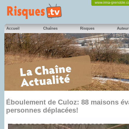
www.irma-grenoble.
Accueil
Chaînes
Risques
Auteur
Éboulement de Culoz: 88 maisons éva
personnes déplacées!
en partenariat avec France 3 Alpes