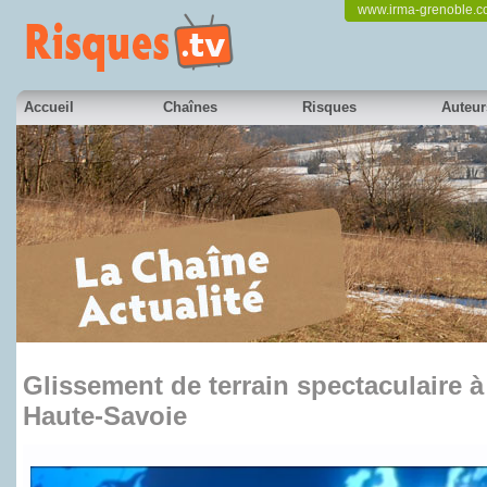
www.irma-grenoble.
Accueil
Chaînes
Risques
Auteur
Glissement de terrain spectaculaire 
Haute-Savoie
en partenariat avec France 3 Alpes