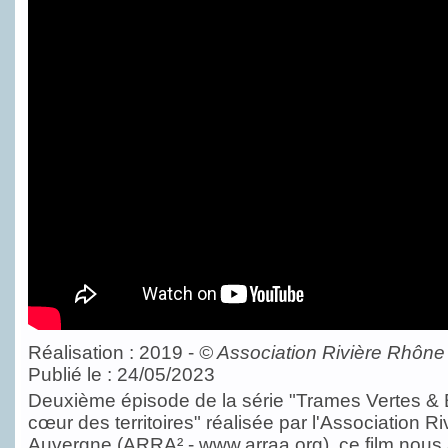
Réalisation : 2019 -
©
Association Rivière Rhône
Publié le : 24/05/2023
Deuxième épisode de la série "Trames Vertes & B
cœur des territoires" réalisée par l'Association 
Auvergne (ARRA² - www.arraa.org), ce film nous