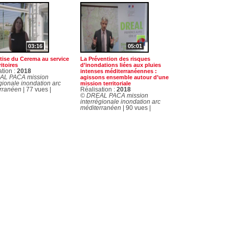
03:16
05:01
tise du Cerema au service
La Prévention des risques
ritoires
d’inondations liées aux pluies
ation :
2018
intenses méditerranéennes :
AL PACA mission
agissons ensemble autour d’une
gionale inondation arc
mission territoriale
rranéen
| 77 vues |
Réalisation :
2018
© DREAL PACA mission
interrégionale inondation arc
méditerranéen
| 90 vues |