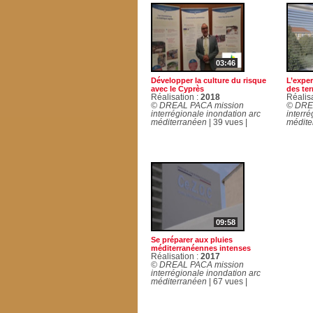
03:46
Développer la culture du risque
L’exper
avec le Cyprès
des ter
Réalisation :
2018
Réalis
© DREAL PACA mission
© DRE
interrégionale inondation arc
interré
méditerranéen
| 39 vues |
médite
09:58
Se préparer aux pluies
méditerranéennes intenses
Réalisation :
2017
© DREAL PACA mission
interrégionale inondation arc
méditerranéen
| 67 vues |