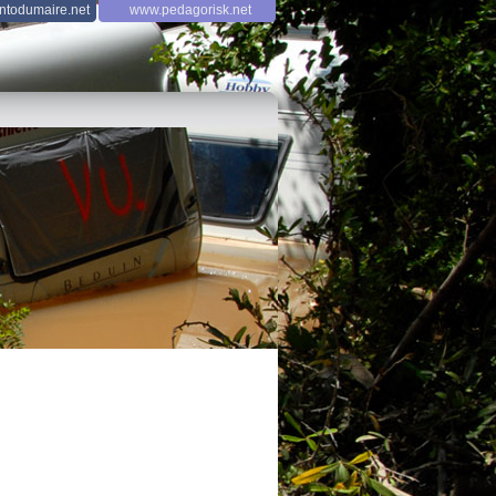
todumaire.net
www.pedagorisk.net