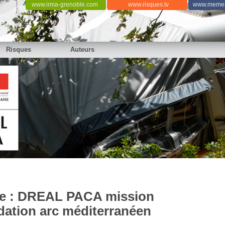
www.irma-grenoble.com
www.risques.tv
www.memen
Risques
Auteurs
 de : DREAL PACA mission
dation arc méditerranéen