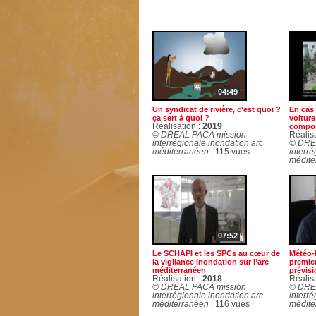
04:49
Un syndicat de rivière, c'est quoi ?
En cas 
ça sert à quoi ?
voiture
Réalisation :
2019
compo
© DREAL PACA mission
Réalis
interrégionale inondation arc
© DRE
méditerranéen
| 115 vues |
interré
médite
07:52
Le SCHAPI et les SPCs au cœur de
Météo-
la vigilance Inondation sur l’arc
premier
méditerranéen
prévisi
Réalisation :
2018
Réalis
© DREAL PACA mission
© DRE
interrégionale inondation arc
interré
méditerranéen
| 116 vues |
médite