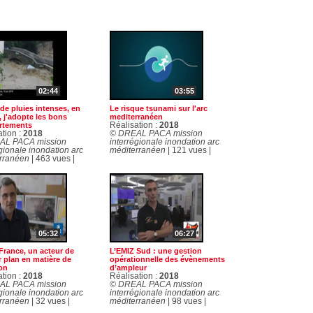
02:44
03:55
de pluies intenses, en
Le risque tsunami sur l'arc
, j'adopte les bons
mediterranéen
rtements
Réalisation :
2018
ation :
2018
© DREAL PACA mission
AL PACA mission
interrégionale inondation arc
gionale inondation arc
méditerranéen
| 121 vues |
rranéen
| 463 vues |
05:32
06:27
France, un acteur de
L’EMIZ Sud : une gestion
 plan en matière de
opérationnelle des évènements
on
d’ampleur
ation :
2018
Réalisation :
2018
AL PACA mission
© DREAL PACA mission
gionale inondation arc
interrégionale inondation arc
rranéen
| 32 vues |
méditerranéen
| 98 vues |