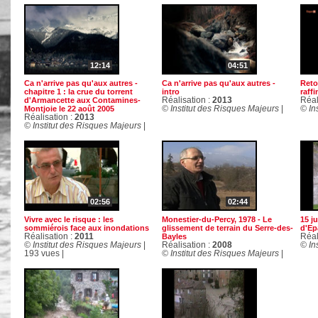
12:14
04:51
Ca n'arrive pas qu'aux autres -
Ca n'arrive pas qu'aux autres -
Reto
chapitre 1 : la crue du torrent
intro
raff
d'Armancette aux Contamines-
Réalisation :
2013
Réal
Montjoie le 22 août 2005
© Institut des Risques Majeurs
|
© In
Réalisation :
2013
© Institut des Risques Majeurs
|
02:56
02:44
Vivre avec le risque : les
Monestier-du-Percy, 1978 - Le
15 ju
sommiérois face aux inondations
glissement de terrain du Serre-des-
d'Ep
Réalisation :
2011
Bayles
Réal
© Institut des Risques Majeurs
|
Réalisation :
2008
© In
193 vues |
© Institut des Risques Majeurs
|