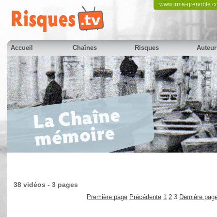
www.irma-grenoble.
Accueil
Chaînes
Risques
Auteur
38 vidéos - 3 pages
Première page
Précédente
1
2
3
Dernière pag