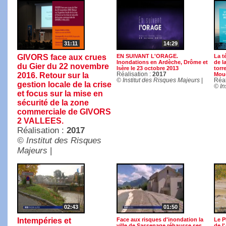
31:11
14:29
GIVORS face aux crues
EN SUIVANT L'ORAGE.
La t
Inondations en Ardèche, Drôme et
de l
du Gier du 22 novembre
Isère le 23 octobre 2013
torre
2016. Retour sur la
Réalisation :
2017
Mouc
© Institut des Risques Majeurs
|
Réal
gestion locale de la crise
© In
et focus sur la mise en
sécurité de la zone
commerciale de GIVORS
2 VALLEES.
Réalisation :
2017
© Institut des Risques
Majeurs
|
02:43
01:50
Intempéries et
Face aux risques d'inondation la
Le P
ville de Sassenage réhausse ses
de l