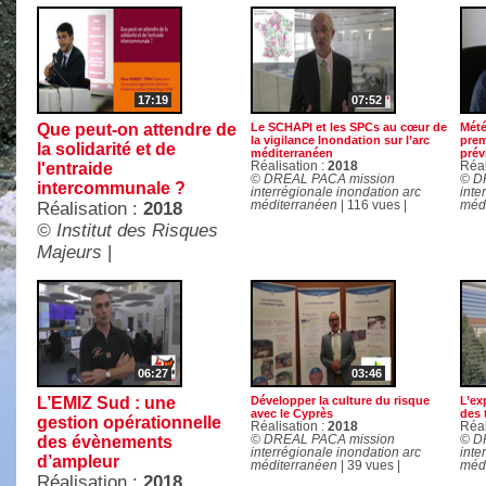
17:19
07:52
Que peut-on attendre de
Le SCHAPI et les SPCs au cœur de
Mété
la vigilance Inondation sur l’arc
prem
la solidarité et de
méditerranéen
prév
l'entraide
Réalisation :
2018
Réal
© DREAL PACA mission
© D
intercommunale ?
interrégionale inondation arc
inte
Réalisation :
2018
méditerranéen
| 116 vues |
méd
© Institut des Risques
Majeurs
|
06:27
03:46
L’EMIZ Sud : une
Développer la culture du risque
L’ex
avec le Cyprès
des 
gestion opérationnelle
Réalisation :
2018
Réal
des évènements
© DREAL PACA mission
© D
interrégionale inondation arc
inte
d’ampleur
méditerranéen
| 39 vues |
méd
Réalisation :
2018