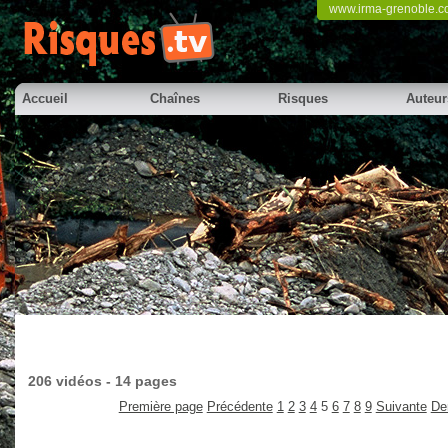
www.irma-grenoble.
Accueil
Chaînes
Risques
Auteur
206 vidéos - 14 pages
Première page
Précédente
1
2
3
4
5
6
7
8
9
Suivante
De