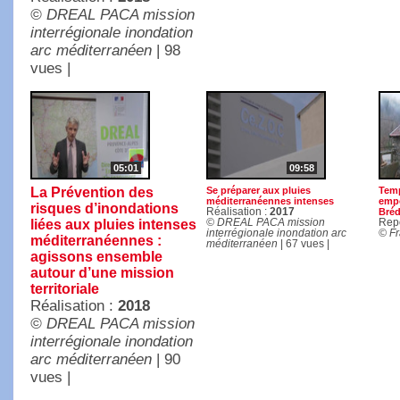
© DREAL PACA mission
interrégionale inondation
arc méditerranéen
| 98
vues |
05:01
09:58
La Prévention des
Se préparer aux pluies
Temp
méditerranéennes intenses
empo
risques d’inondations
Réalisation :
2017
Bréd
liées aux pluies intenses
© DREAL PACA mission
Rep
interrégionale inondation arc
© Fr
méditerranéennes :
méditerranéen
| 67 vues |
agissons ensemble
autour d’une mission
territoriale
Réalisation :
2018
© DREAL PACA mission
interrégionale inondation
arc méditerranéen
| 90
vues |