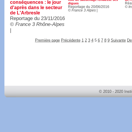
conséquences : le jour
digues
Réal
d'après dans le secteur
Reportage du 20/06/2016
© In
© France 3 Alpes
|
de L'Arbresle
Reportage du 23/11/2016
© France 3 Rhône-Alpes
|
Première page
Précédente
1
2
3
4
5
6
7
8
9
Suivante
De
© 2010 - 2020 Inst