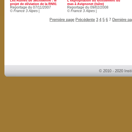
Les Ruines de Séchilienne : le
L'expropriation du lotissement du
projet de déviation de la RN91
mas à Avignonet (Isère)
Reportage du 07/11/2007
Reportage du 09/02/2008
© France 3 Alpes
|
© France 3 Alpes
|
Première page
Précédente
3
4
5
6
7
Dernière p
© 2010 - 2020 Inst