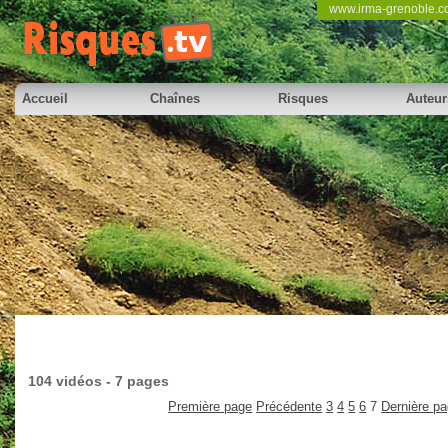
www.irma-grenoble.
Accueil
Chaînes
Risques
Auteur
104 vidéos - 7 pages
Première page
Précédente
3
4
5
6
7
Dernière p