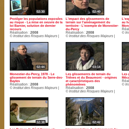
02:30
02:40
Protéger les populations exposées
L'impact des glissements de
L'ex
au risque - La mise en oeuvre de la
terrain sur l'aménagement du
au h
loi Barnier, solution de dernier
territoire - L'exemple de Monestier-
Mone
recours
du-Percy
Réal
Réalisation :
2008
Réalisation :
2008
© In
© Institut des Risques Majeurs
|
© Institut des Risques Majeurs
|
02:44
03:14
Monestier-du-Percy, 1978 - Le
Les glissements de terrain du
Les 
glissement de terrain du Serre-des-
Trièves et du Beaumont - origines
Méca
Bayles
et caractéristiques des
Réal
Réalisation :
2008
phénomènes
© In
© Institut des Risques Majeurs
|
Réalisation :
2008
© Institut des Risques Majeurs
|
02:38
02:42