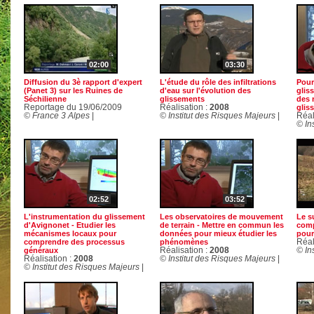
02:00
03:30
Diffusion du 3è rapport d'expert
L'étude du rôle des infiltrations
Pour
(Panet 3) sur les Ruines de
d'eau sur l'évolution des
glis
Séchilienne
glissements
des 
Reportage du 19/06/2009
Réalisation :
2008
glis
© France 3 Alpes
|
© Institut des Risques Majeurs
|
Réal
© In
02:52
03:52
L'instrumentation du glissement
Les observatoires de mouvement
Le s
d'Avignonet - Etudier les
de terrain - Mettre en commun les
comp
mécanismes locaux pour
données pour mieux étudier les
pour
comprendre des processus
phénomènes
Réal
généraux
Réalisation :
2008
© In
Réalisation :
2008
© Institut des Risques Majeurs
|
© Institut des Risques Majeurs
|