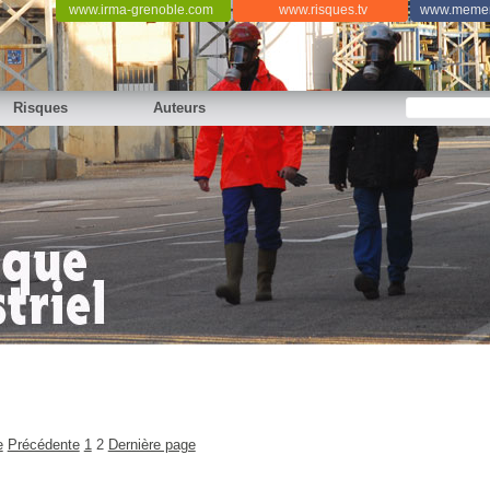
www.irma-grenoble.com
www.risques.tv
www.memen
Risques
Auteurs
e
Précédente
1
2
Dernière page