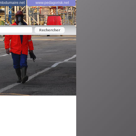
todumaire.net
www.pedagorisk.net