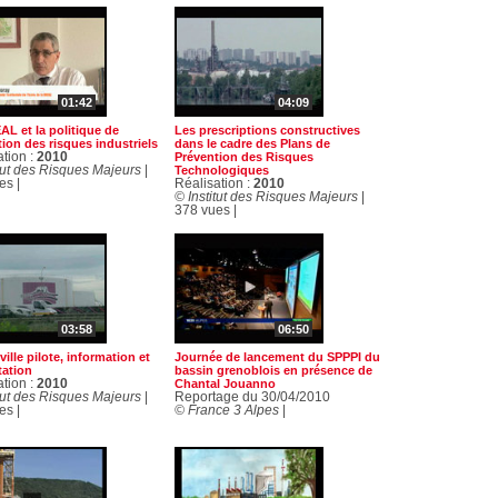
01:42
04:09
L et la politique de
Les prescriptions constructives
ion des risques industriels
dans le cadre des Plans de
ation :
2010
Prévention des Risques
itut des Risques Majeurs
|
Technologiques
es |
Réalisation :
2010
© Institut des Risques Majeurs
|
378 vues |
03:58
06:50
ville pilote, information et
Journée de lancement du SPPPI du
tation
bassin grenoblois en présence de
ation :
2010
Chantal Jouanno
itut des Risques Majeurs
|
Reportage du 30/04/2010
es |
© France 3 Alpes
|