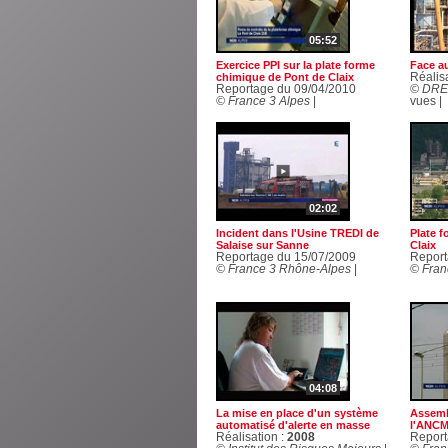
05:52
Exercice PPI sur la plate forme
Face au
chimique de Pont de Claix
Réalis
Reportage du 09/04/2010
© DRE
© France 3 Alpes
|
vues |
02:02
Incident dans l'Usine TREDI de
Plate 
Salaise sur Sanne
Claix
Reportage du 15/07/2009
Report
© France 3 Rhône-Alpes
|
© Fran
04:08
La mise en place d'un système
Assemb
automatisé d'alerte en masse
l'ANC
Réalisation :
2008
Report