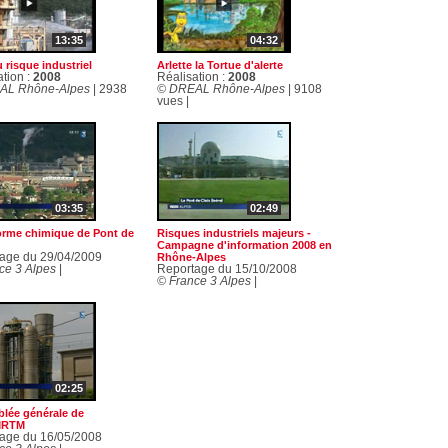
13:35
04:32
 risque industriel
Arlette la Tortue d'alerte
ation :
2008
Réalisation :
2008
AL Rhône-Alpes
| 2938
© DREAL Rhône-Alpes
| 9108
vues |
03:35
02:49
forme chimique de Pont de
Risques industriels majeurs -
Campagne d'information 2008 en
age du 29/04/2009
Rhône-Alpes
ce 3 Alpes
|
Reportage du 15/10/2008
© France 3 Alpes
|
02:25
lée générale de
MRTM
age du 16/05/2008