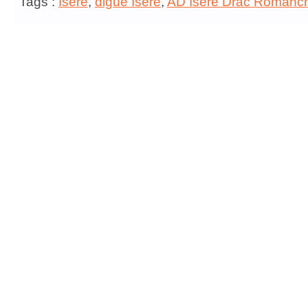
Tags :
Isère
,
digue Isère
,
AD Isère Drac Romanc