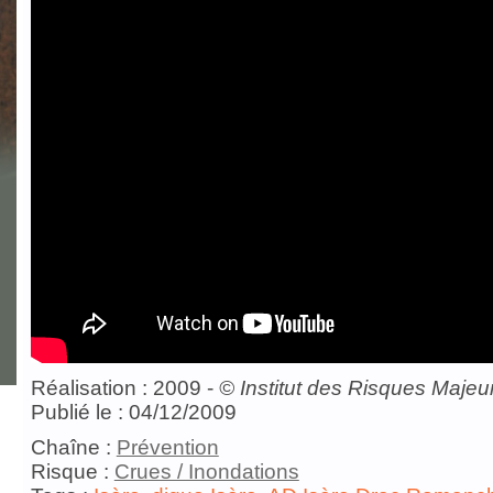
Réalisation : 2009 -
©
Institut des Risques Majeu
Publié le : 04/12/2009
Chaîne :
Prévention
Risque :
Crues / Inondations