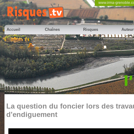
www.irma-grenoble.
Accueil
Chaînes
Risques
Auteur
La question du foncier lors des trav
d'endiguement