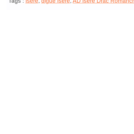
Tags :
Isère
,
digue Isère
,
AD Isère Drac Romanc